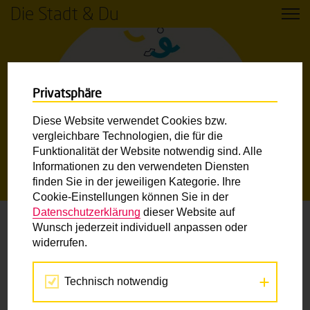
Die Stadt & Du
Privatsphäre
Diese Website verwendet Cookies bzw.
vergleichbare Technologien, die für die
Funktionalität der Website notwendig sind. Alle
Informationen zu den verwendeten Diensten
finden Sie in der jeweiligen Kategorie. Ihre
STARTSEITE
ABSCHLUSSBOGEN
Cookie-Einstellungen können Sie in der
Datenschutzerklärung
dieser Website auf
Wunsch jederzeit individuell anpassen oder
Abschlussbogen
widerrufen.
Sie haben mit Ihrer Klasse alle drei Module der „Stadt &
Technisch notwendig
Du“-Box abgeschlossen?