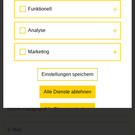
Gratulation!
Funktionell
Bitte füllen Sie den Abschlussbogen gleich hier auf der
Website aus. Wir freuen uns auf Ihr Feedback.
Analyse
Wir haben folgende Box abgeschloßen:
*
Schulweg-Box
Marketing
Grätzl-Box
Fahrrad-Box
Einstellungen speichern
Anrede
*
Please choose
Alle Dienste ablehnen
Name Pädagog:in
Alle Dienste erlauben
E-Mail