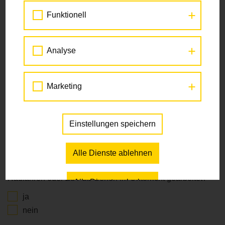
Funktionell
Schulbezirk
*
Please choose
Analyse
Kursstandort
*
Marketing
Please choose
Radfahrschule
*
Einstellungen speichern
Please choose
Alle Dienste ablehnen
Haben Sie vor dem Radkurs schon mit dem Thema
Radfahren oder Zu Fuß Gehen im Unterricht gearbeitet?
*
Alle Dienste erlauben
ja
nein