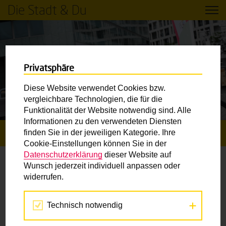
Die Stadt & Du
Privatsphäre
Diese Website verwendet Cookies bzw.
vergleichbare Technologien, die für die
Funktionalität der Website notwendig sind. Alle
Informationen zu den verwendeten Diensten
finden Sie in der jeweiligen Kategorie. Ihre
STARTSEITE
FRAGEBOGEN VOLKSSCHULRADKURSE
Cookie-Einstellungen können Sie in der
Datenschutzerklärung
dieser Website auf
Wunsch jederzeit individuell anpassen oder
Fragebogen Volksschulradkurse
widerrufen.
Schulstufe
*
Technisch notwendig
Please choose